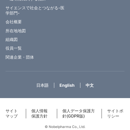
サイエンスで社会とつながる-医
学部門-
会社概要
所在地地図
組織図
役員一覧
関連企業・団体
日本語
English
中文
サイト
個人情報
個人データ保護方
サイトポ
マップ
保護方針
針(GDPR版)
リシー
© Nobelpharma Co., Ltd.