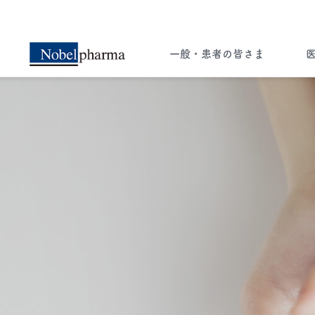
一般・患者の皆さま
一般・患者の皆さま
医療関係者の皆さま
ー知ることは希望への選択肢ー
ペイシェント・セントリシティ（患者さん
中心の医療）実現のため 病気に関する
様々な情報をお届けします