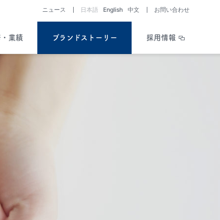
ニュース
日本語
English
中文
お問い合わせ
務・業績
ブランドストーリー
採用情報
助成制度・支援情報を知る
開発パイプライン
ライブラリー
会社と医薬品・
医療機器開発の歴史
Story of History
疾患を考える／
助成制度・支援情報
開発ストーリー
Story of R&D