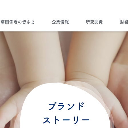
医療関係者の皆さま
企業情報
研究開発
財
企業情報トップ
ノーベルファーマとは
病気を知る
ノーベルファーマの研究開発
財務ハイライト
ブランドストーリー
外部のページへ移動します。よろしいですか？
”一灯”トップ
会社情報
Brand Story
キャンセル
OK
製品について
ノーベルファーマの製品をご使用
製品ラインナップ
海外展開
の患者さま・もしくはご家族の皆
さま
Story of Overseas