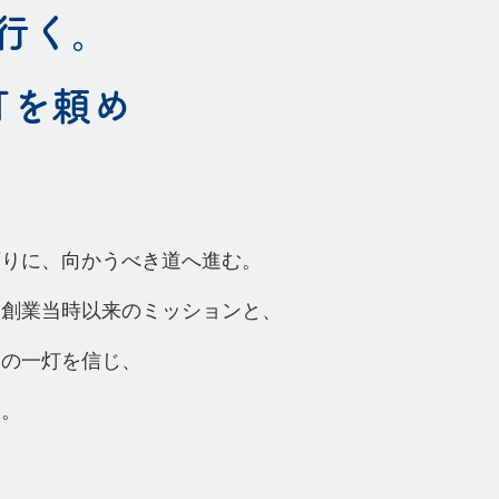
行く。
灯を頼め
頼りに、向かうべき道へ進む。
う
創業当時以来のミッションと、
中の一灯を信じ、
す。