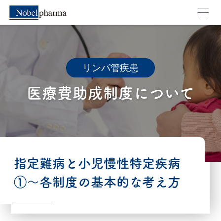
リンパ管疾患
医療費助成制度について
外部のページへ移動します。よろしいですか？
指定難病と小児慢性特定疾病
①～各制度の基本的な考え方
キャンセル
OK