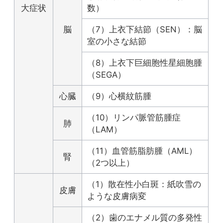
大症状
数）
脳
（7）上衣下結節（SEN）：脳
室の小さな結節
（8）上衣下巨細胞性星細胞腫
（SEGA）
心臓
（9）心横紋筋腫
（10）リンパ脈管筋腫症
肺
（LAM）
（11）血管筋脂肪腫（AML）
腎
（2つ以上）
（1）散在性小白斑：紙吹雪の
皮膚
ような皮膚病変
（2）歯のエナメル質の多発性