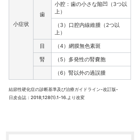
小腔：歯の小さな陥凹（3つ以
上）
歯
小症状
（3）口腔内線維腫（2つ以
上）
目
（4）網膜無色素斑
腎
（5）多発性の腎嚢胞
（6）腎以外の過誤腫
結節性硬化症の診断基準及び治療ガイドライン-改訂版-
日皮会誌：2018;128(1).1-16.より改変