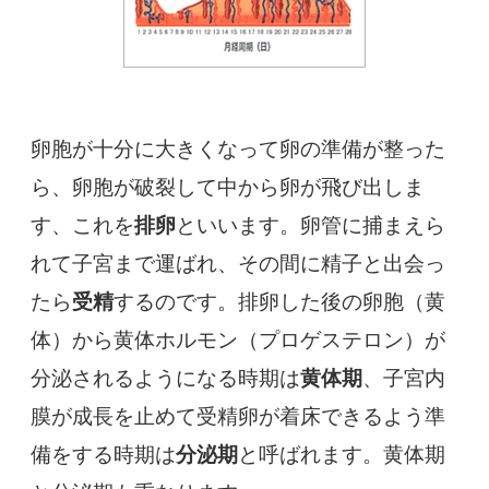
卵胞が十分に大きくなって卵の準備が整った
ら、卵胞が破裂して中から卵が飛び出しま
す、これを
排卵
といいます。卵管に捕まえら
れて子宮まで運ばれ、その間に精子と出会っ
たら
受精
するのです。排卵した後の卵胞（黄
体）から黄体ホルモン（プロゲステロン）が
分泌されるようになる時期は
黄体期
、子宮内
膜が成長を止めて受精卵が着床できるよう準
備をする時期は
分泌期
と呼ばれます。黄体期