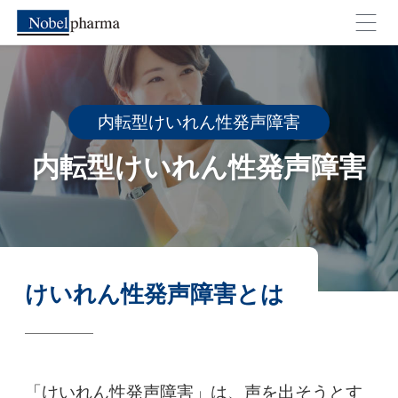
外部のページへ移動します。よろしいですか？
内転型けいれん性発声障害
キャンセル
OK
内転型けいれん性発声障害
けいれん性発声障害とは
「けいれん性発声障害」は、声を出そうとす