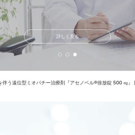
詳しく見る
伴う遠位型ミオパチー治療剤『アセノベル®徐放錠 500 ㎎』 限