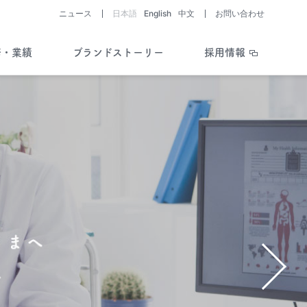
ニュース
日本語
English
中文
お問い合わせ
務・業績
ブランドストーリー
採用情報
助成制度・支援情報を知る
開発パイプライン
ライブラリー
会社と医薬品・
医療機器開発の歴史
Story of History
疾患を考える／
助成制度・支援情報
開発ストーリー
Story of R&D