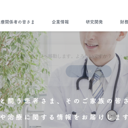
医療関係者の皆さま
企業情報
研究開発
財
企業情報トップ
ノーベルファーマとは
病気を知る
ノーベルファーマの研究開発
財務ハイライト
ブランドストーリー
外部のページへ移動します。よろしいですか？
”一灯”トップ
会社情報
Brand Story
製品について
キャンセル
OK
ノーベルファーマの製品をご使用
製品ラインナップ
海外展開
の患者さま・もしくはご家族の皆
さま
Story of Overseas