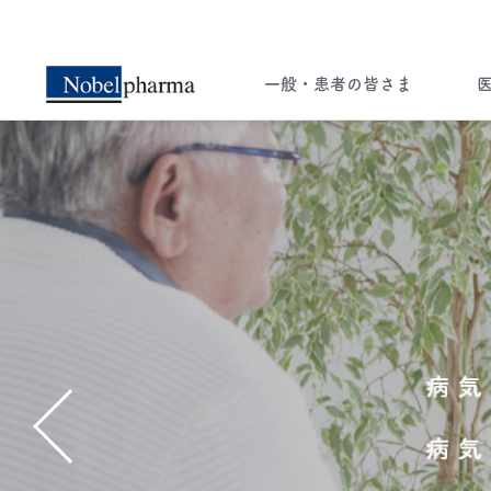
一般・患者の皆さま
一般・患者の皆さま
医療関係者の皆さま
ー知ることは希望への選択肢ー
ペイシェント・セントリシティ（患者さん
中心の医療）実現のため 病気に関する
様々な情報をお届けします