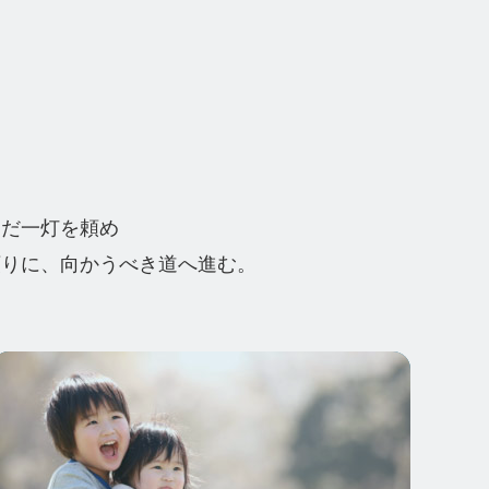
ただ一灯を頼め
頼りに、向かうべき道へ進む。