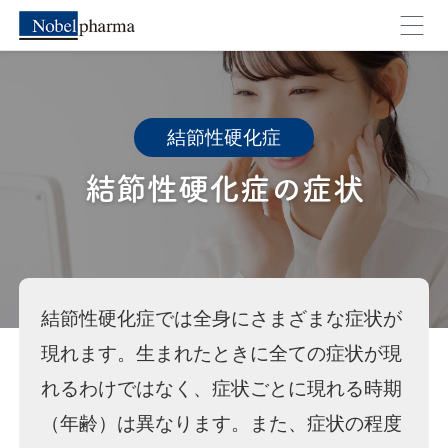
外部のページへ移動します。よろしいですか？
結節性硬化症
結節性硬化症の症状
キャンセル
OK
結節性硬化症では全身にさまざまな症状が
現れます。生まれたときに全ての症状が現
れるわけではなく、症状ごとに現れる時期
（年齢）は異なります。また、症状の程度