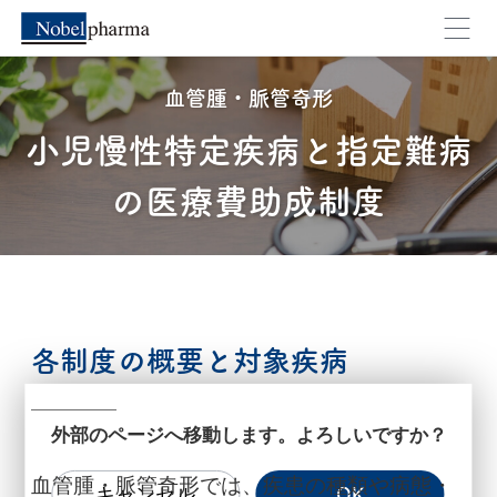
血管腫・脈管奇形
小児慢性特定疾病と指定難病
の医療費助成制度
各制度の概要と対象疾病
外部のページへ移動します。よろしいですか？
血管腫・脈管奇形では、疾患の種類や病態・
キャンセル
OK