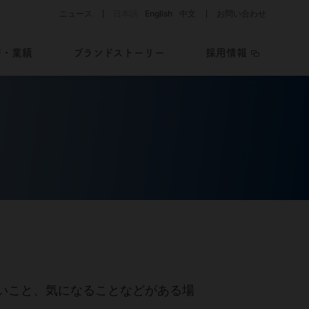
ニュース
日本語
English
中文
お問い合わせ
務・業績
ブランドストーリー
採用情報
助成制度・支援情報を知る
開発パイプライン
ライブラリー
会社と医薬品・
医療機器開発の歴史
Story of History
疾患を考える／
助成制度・支援情報
開発ストーリー
Story of R&D
いこと、気になることなどがある場