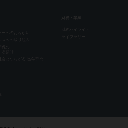
ー
財務・業績
財務ハイライト
ャーへのおねがい
ライブラリー
ンスへの取り組み
関係の
する指針
社会とつながる-医学部門-
体