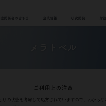
外部のページへ移動します。よろしいですか？
医療関係者の皆さま
企業情報
研究開発
財
キャンセル
OK
企業情報トップ
ノーベルファーマとは
病気を知る
ノーベルファーマの研究開発
財務ハイライト
ブランドストーリー
メラトベル
”一灯”トップ
会社情報
Brand Story
製品について
ノーベルファーマの製品をご使用
製品ラインナップ
海外展開
の患者さま・もしくはご家族の皆
さま
Story of Overseas
ご利用上の注意
とりの状態を考慮して処方されていますので、わからな