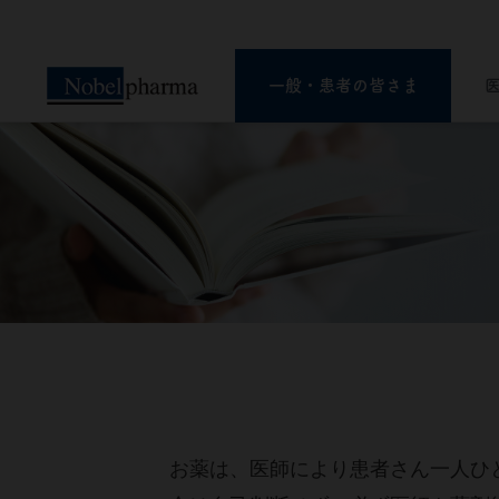
一般・患者の皆さま
一般・患者の皆さま
医療関係者の皆さま
ー知ることは希望への選択肢ー
ペイシェント・セントリシティ（患者さん
中心の医療）実現のため 病気に関する
お薬は、医師により患者さん一人ひ
様々な情報をお届けします