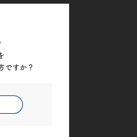
て
で
を
方ですか？
詳しく見る