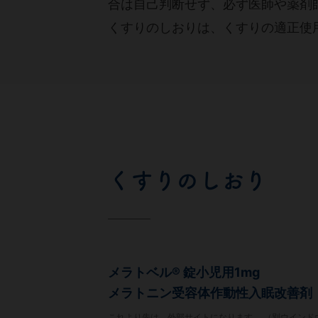
合は自己判断せず、必ず医師や薬剤
くすりのしおりは、くすりの適正使
くすりのしおり
メラトベル® 錠小児用1mg
メラトニン受容体作動性入眠改善剤
これより先は、外部サイトになります。 （別ウインド