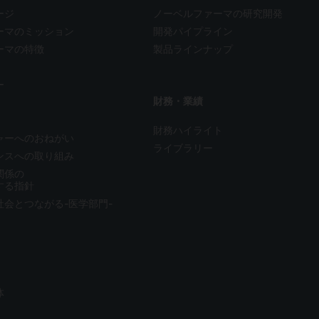
ージ
ノーベルファーマの
研究開発
ーマのミッション
開発パイプライン
ーマの特徴
製品ラインナップ
ー
財務・業績
財務ハイライト
ャーへのおねがい
ライブラリー
ンスへの取り組み
関係の
する指針
社会とつながる-医学部門-
体