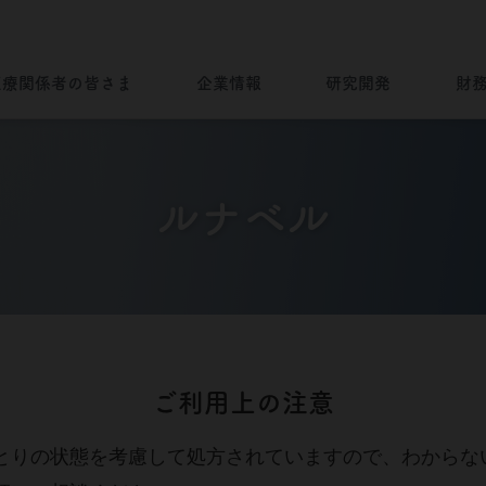
医療関係者の皆さま
企業情報
研究開発
財
外部のページへ移動します。よろしいですか？
企業情報トップ
キャンセル
OK
ノーベルファーマとは
病気を知る
ノーベルファーマの研究開発
財務ハイライト
ブランドストーリー
ルナベル
”一灯”トップ
会社情報
Brand Story
製品について
ノーベルファーマの製品をご使用
製品ラインナップ
海外展開
の患者さま・もしくはご家族の皆
さま
Story of Overseas
ご利用上の注意
とりの状態を考慮して処方されていますので、わからな