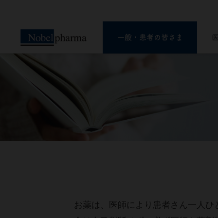
一般・患者の皆さま
一般・患者の皆さま
医療関係者の皆さま
ー知ることは希望への選択肢ー
ペイシェント・セントリシティ（患者さん
中心の医療）実現のため 病気に関する
お薬は、医師により患者さん一人ひ
様々な情報をお届けします