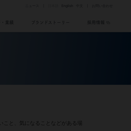
ニュース
日本語
English
中文
お問い合わせ
務・業績
ブランドストーリー
採用情報
助成制度・支援情報を知る
開発パイプライン
ライブラリー
会社と医薬品・
医療機器開発の歴史
Story of History
疾患を考える／
助成制度・支援情報
開発ストーリー
Story of R&D
いこと、気になることなどがある場