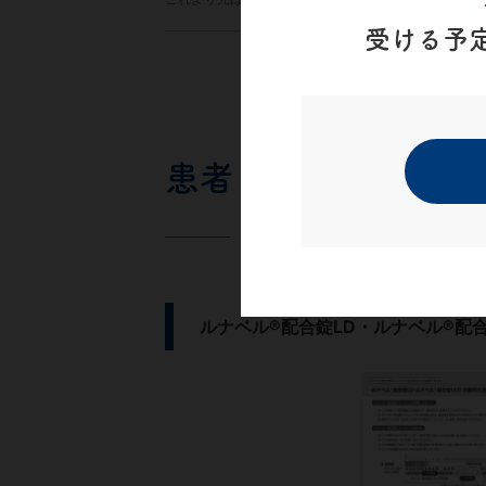
受ける予
患者さん向け資材
ルナベル®配合錠LD・ルナベル®配