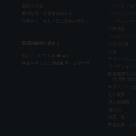
病気を知る
トップメッセ
助成制度・支援情報を知る
ノーベルファ
患者さま・もしくはご家族の皆さま
ノーベルファ
企業理念
フィロソフィ
医療関係者の皆さま
社名の由来
沿革
製品についてNobelPark
ラインマネジ
疾患を考える／助成制度・支援情報
コンプライア
医療機関等の
透明性に関
サイエンスで
会社概要
所在地地図
組織図
役員一覧
関連企業・団