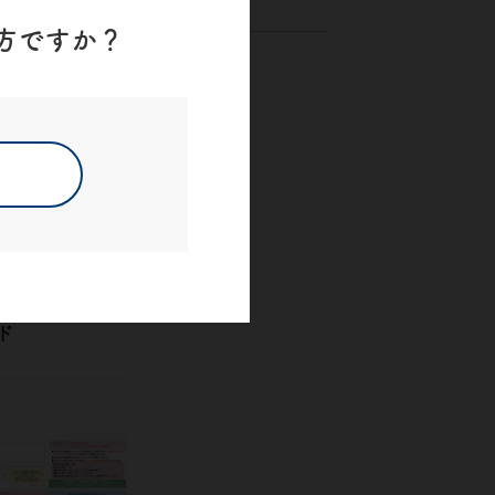
方ですか？
ド