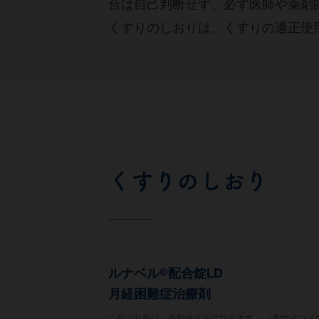
合は自己判断せず、必ず医師や薬剤
くすりのしおりは、くすりの適正使
くすりのしおり
ルナベル®配合錠LD
月経困難症治療剤
これより先は、外部サイトになります。 （別ウインド