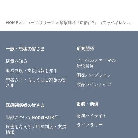
HOME
ニュースリリース
醋酸锌片『诺倍仁®』（ヌォベイレン）日本製品名『ノベルジン®錠25mg50mg』新発売のお知らせ（中国）
研究開発
一般・患者の皆さま
ノーベルファーマの
病気を知る
研究開発
助成制度・支援情報を知る
開発パイプライン
患者さま・もしくはご家族の皆
製品ラインナップ
さま
財務・業績
医療関係者の皆さま
財務ハイライト
製品についてNobelPark
ライブラリー
疾患を考える／助成制度・支援
情報