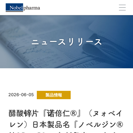
キャンセル
OK
ニュースリリース
2026-06-05
製品情報
醋酸锌片『诺倍仁®』（ヌォベイ
レン）日本製品名『ノベルジン®