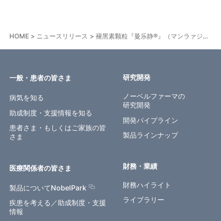
HOME
ニュースリリース
褪黑素颗粒『曼乐静®』（マンラァジン）日本製品名『メラトベル®顆粒小児用0.2%』新発売のお知らせ（中国）
研究開発
一般・患者の皆さま
ノーベルファーマの
病気を知る
研究開発
助成制度・支援情報を知る
開発パイプライン
患者さま・もしくはご家族の皆
製品ラインナップ
さま
財務・業績
医療関係者の皆さま
財務ハイライト
製品についてNobelPark
ライブラリー
疾患を考える／助成制度・支援
情報