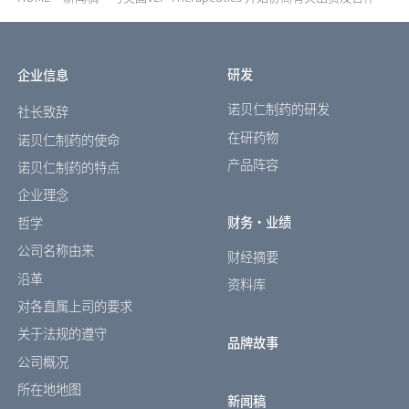
研发
企业信息
诺贝仁制药的研发
社长致辞
在研药物
诺贝仁制药的使命
产品阵容
诺贝仁制药的特点
企业理念
财务・业绩
哲学
公司名称由来
财经摘要
沿革
资料库
对各直属上司的要求
关于法规的遵守
品牌故事
公司概况
所在地地图
新闻稿