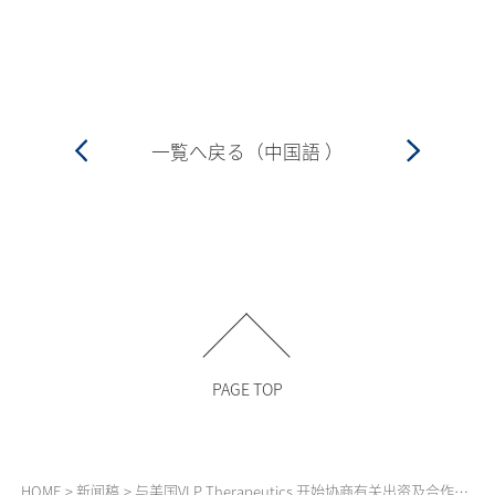
一覧へ戻る（中国語 ）
PAGE TOP
HOME
新闻稿
与美国VLP Therapeutics 开始协商有关出资及合作的事宜