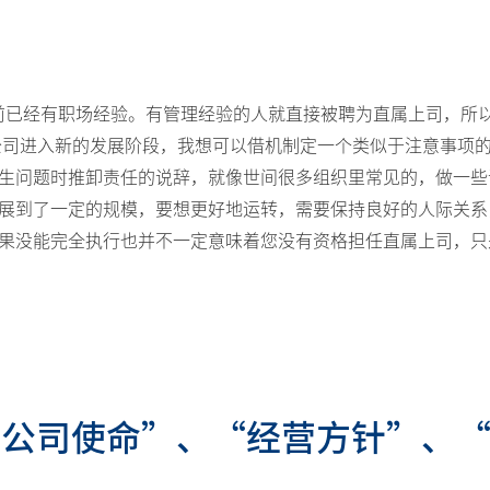
®
RAPALIMUS
Gel
Story of R&D
前已经有职场经验。有管理经验的人就直接被聘为直属上司，所
本公司进入新的发展阶段，我想可以借机制定一个类似于注意事项
生问题时推卸责任的说辞，就像世间很多组织里常见的，做一些
展到了一定的规模，要想更好地运转，需要保持良好的人际关系
果没能完全执行也并不一定意味着您没有资格担任直属上司，只
读“公司使命”、“经营方针”、
。