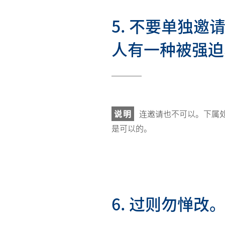
5. 不要单独
人有一种被强迫
说明
连邀请也不可以。下属
是可以的。
6. 过则勿惮改