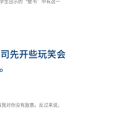
学生出示的“壁书”中有这一
上司先开些玩笑会
。
着我对你没有敌意。反过来说，