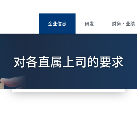
企业信息
研发
财务・业绩
企业信息主页
诺贝仁制药简介
对各直属上司的要求
诺贝仁制药的研发
财经摘要
品牌故事“一灯”主页
将跳转到第三方网站，确定要继续吗？
公司信息
Brand Story
取消
确定
产品阵容
海外拓展
Story of Overseas
研发故事