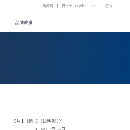
新闻稿
日本語
English
中文
咨询
品牌故事
在研药物
资料库
公司与药品及医疗器械
研发的历史
Story of History
研发故事
®
®
LUNABELL
LD NOBELZIN
Story of R&D
9月1日追加（说明部分）
研发故事
2019年7月16日