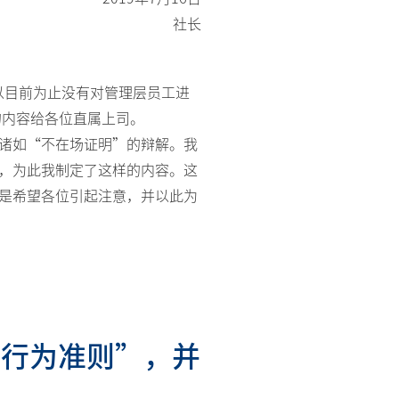
®
Melatobel
社长
Story of R&D
以目前为止没有对管理层员工进
的内容给各位直属上司。
诸如“不在场证明”的辩解。我
，为此我制定了这样的内容。这
是希望各位引起注意，并以此为
“行为准则”，并