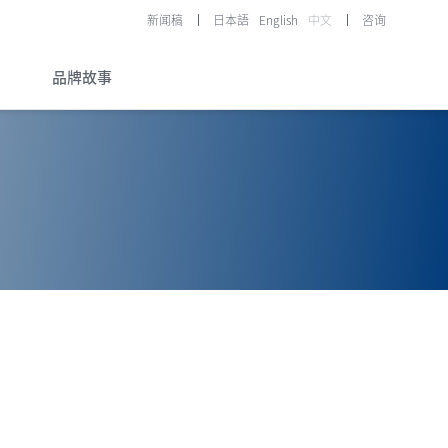
新闻稿
日本語
English
中文
咨询
品牌故事
在研药物
资料库
公司与药品及医疗器械
研发的历史
Story of History
研发故事
®
®
LUNABELL
LD NOBELZIN
Story of R&D
研发故事