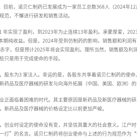
。目前，诺贝仁制药已发展成为一家员工总数368人（2024年1
规范，不懈进行研发和销售活动。
11 年实现了盈利，到2023年为止连续13年盈利。承蒙厚爱，20
的本期纯收益。但是，2024年受到仿制药的影响，销售额和利润
的赤字，但是预计2025年将会实现盈利。理所当然，销售额及利
些只是用于完成使命的手段。
，股东为3 家法人。幸运的是，各股东共享着诺贝仁制药的使命
新药品及医疗器械的研发与向海外拓展（中国、美国、欧洲）的
业正面临着困难的时代。其主要原因是新药品及新医疗器械的研
，新药品及医疗器械的价格设定比以前更加严峻。
，创业时设定的使命没有变，并坚信其重大的社会意义。江户时
一灯”的名言。诺贝仁制药将创业使命与上述的行为规范作为“