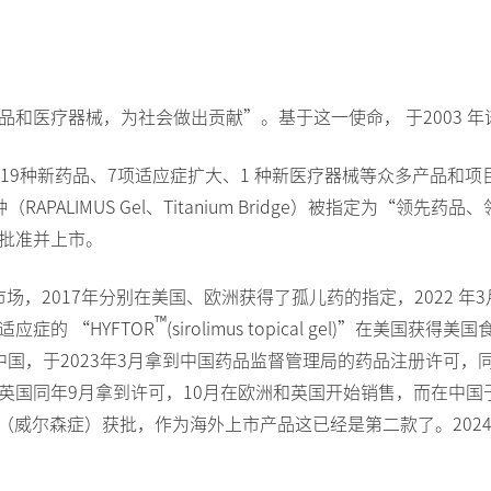
®
RAPALIMUS
Gel
Story of R&D
和医疗器械，为社会做出贡献”。基于这一使命， 于2003 
19种新药品、7项适应症扩大、1 种新医疗器械等众多产品和项
PALIMUS Gel、Titanium Bridge）被指定为“领先药
批准并上市。
市场，2017年分别在美国、欧洲获得了孤儿药的指定，2022 
™
症的 “HYFTOR
(sirolimus topical gel)”在美国
中国，于2023年3月拿到中国药品监督管理局的药品注册许可，
国同年9月拿到许可，10月在欧洲和英国开始销售，而在中国于
（威尔森症）获批，作为海外上市产品这已经是第二款了。202