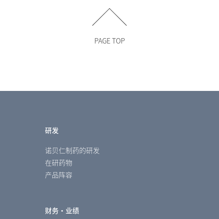
PAGE TOP
研发
诺贝仁制药的研发
在研药物
产品阵容
财务・业绩