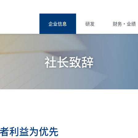
企业信息
研发
财务・业绩
将跳转到第三方网站，确定要继续吗？
企业信息主页
取消
确定
诺贝仁制药简介
社长致辞
诺贝仁制药的研发
财经摘要
品牌故事“一灯”主页
公司信息
Brand Story
产品阵容
海外拓展
Story of Overseas
者利益为优先
研发故事