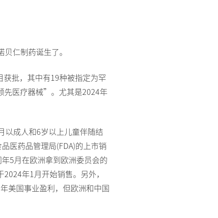
®
Melatobel
Story of R&D
年诺贝仁制药诞生了。
目获批，其中有19种被指定为罕
品、领先医疗器械”。尤其是2024年
年3月以成人和6岁以上儿童伴随结
获得美国食品医药品管理局(FDA)的上市销
同年5月在欧洲拿到欧洲委员会的
2024年1月开始销售。另外，
4年美国事业盈利，但欧洲和中国