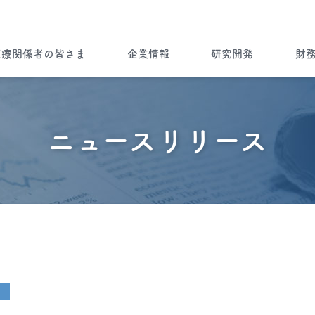
医療関係者の皆さま
企業情報
研究開発
財
企業情報トップ
ノーベルファーマとは
病気を知る
ノーベルファーマの研究開発
財務ハイライト
ブランドストーリー
ニュースリリース
”一灯”トップ
会社情報
Brand Story
製品について
ノーベルファーマの製品をご使用
製品ラインナップ
海外展開
の患者さま・もしくはご家族の皆
さま
Story of Overseas