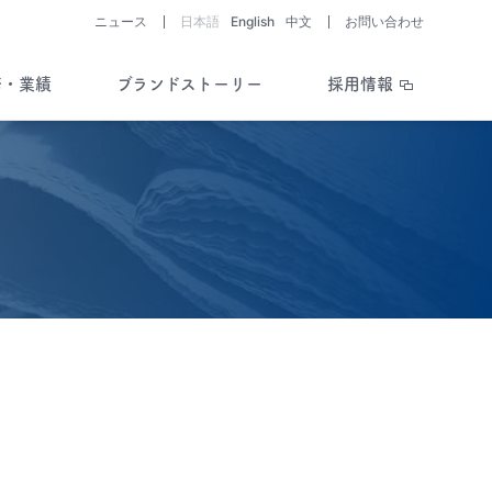
ニュース
日本語
English
中文
お問い合わせ
務・業績
ブランドストーリー
採用情報
助成制度・支援情報を知る
開発パイプライン
ライブラリー
会社と医薬品・
医療機器開発の歴史
Story of History
疾患を考える／
助成制度・支援情報
開発ストーリー
Story of R&D