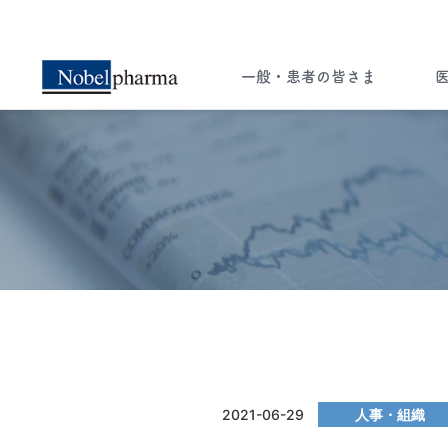
一般・患者の皆さま
一般・患者の皆さま
医療関係者の皆さま
ー知ることは希望への選択肢ー
ペイシェント・セントリシティ（患者さん
中心の医療）実現のため 病気に関する
2021-06-29
人事・組織
様々な情報をお届けします