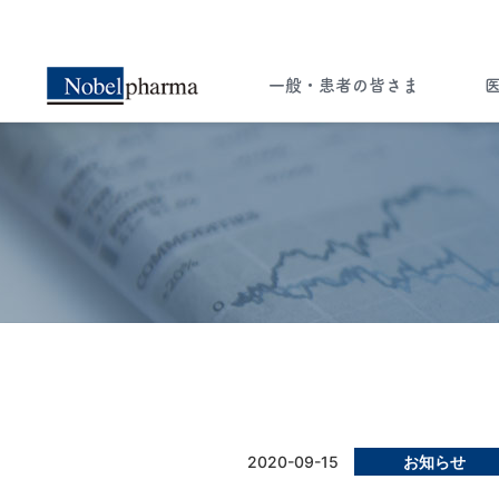
一般・患者の皆さま
一般・患者の皆さま
医療関係者の皆さま
ー知ることは希望への選択肢ー
ペイシェント・セントリシティ（患者さん
中心の医療）実現のため 病気に関する
2020-09-15
お知らせ
様々な情報をお届けします