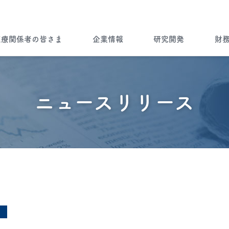
医療関係者の皆さま
企業情報
研究開発
財
企業情報トップ
ノーベルファーマとは
病気を知る
ノーベルファーマの研究開発
財務ハイライト
ブランドストーリー
ニュースリリース
”一灯”トップ
会社情報
Brand Story
製品について
ノーベルファーマの製品をご使用
製品ラインナップ
海外展開
の患者さま・もしくはご家族の皆
さま
Story of Overseas