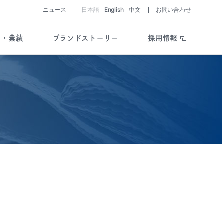
ニュース
日本語
English
中文
お問い合わせ
務・業績
ブランドストーリー
採用情報
助成制度・支援情報を知る
開発パイプライン
ライブラリー
会社と医薬品・
医療機器開発の歴史
Story of History
疾患を考える／
助成制度・支援情報
開発ストーリー
Story of R&D