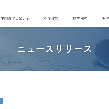
医療関係者の皆さま
企業情報
研究開発
財
企業情報トップ
ノーベルファーマとは
病気を知る
ノーベルファーマの研究開発
財務ハイライト
ブランドストーリー
ニュースリリース
”一灯”トップ
会社情報
Brand Story
製品について
ノーベルファーマの製品をご使用
製品ラインナップ
海外展開
の患者さま・もしくはご家族の皆
さま
Story of Overseas