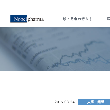
一般・患者の皆さま
一般・患者の皆さま
医療関係者の皆さま
ー知ることは希望への選択肢ー
ペイシェント・セントリシティ（患者さん
中心の医療）実現のため 病気に関する
2016-08-24
人事・組織
様々な情報をお届けします