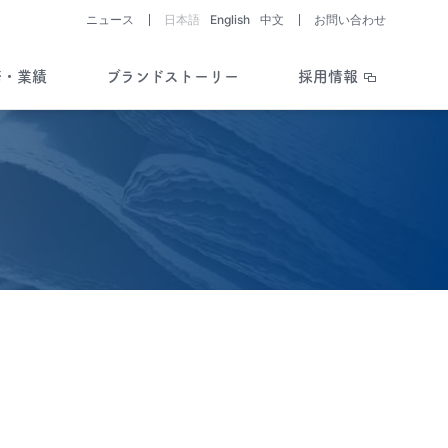
ニュース
日本語
English
中文
お問い合わせ
務・業績
ブランドストーリー
採用情報
助成制度・支援情報を知る
開発パイプライン
ライブラリー
会社と医薬品・
医療機器開発の歴史
Story of History
疾患を考える／
助成制度・支援情報
開発ストーリー
Story of R&D