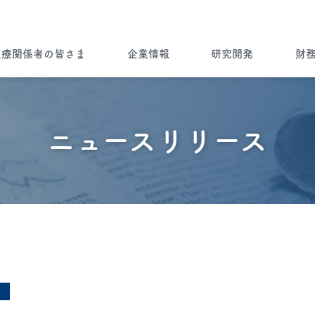
医療関係者の皆さま
企業情報
研究開発
財
企業情報トップ
ノーベルファーマとは
病気を知る
ノーベルファーマの研究開発
財務ハイライト
ブランドストーリー
ニュースリリース
”一灯”トップ
会社情報
Brand Story
製品について
ノーベルファーマの製品をご使用
製品ラインナップ
海外展開
の患者さま・もしくはご家族の皆
さま
Story of Overseas