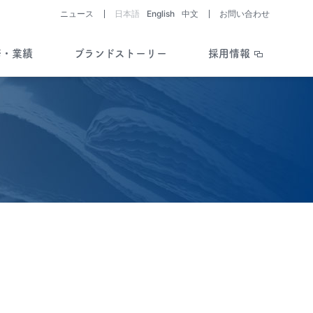
ニュース
日本語
English
中文
お問い合わせ
務・業績
ブランドストーリー
採用情報
助成制度・支援情報を知る
開発パイプライン
ライブラリー
会社と医薬品・
医療機器開発の歴史
Story of History
疾患を考える／
助成制度・支援情報
開発ストーリー
Story of R&D