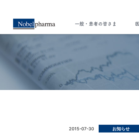
一般・患者の皆さま
一般・患者の皆さま
医療関係者の皆さま
ー知ることは希望への選択肢ー
ペイシェント・セントリシティ（患者さん
中心の医療）実現のため 病気に関する
2015-07-30
お知らせ
様々な情報をお届けします