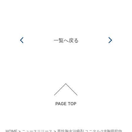
一覧へ戻る
PAGE TOP
HOME
ニュースリリース
悪性胸水治療剤 ユニタルク®胸膜腔内注入用懸濁剤4g 販売開始