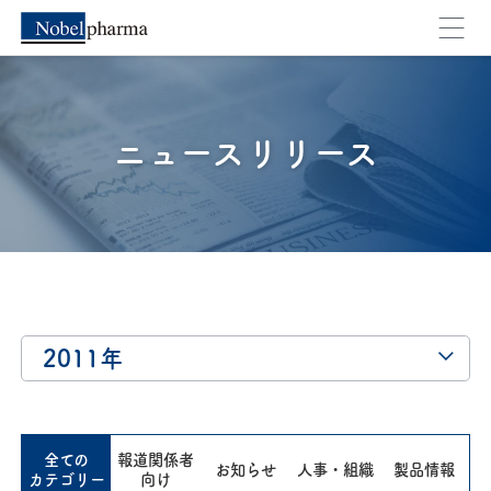
外部のページへ移動します。よろしいですか？
キャンセル
OK
ニュースリリース
2011年
全ての
報道関係者
お知らせ
人事・組織
製品情報
カテゴリー
向け