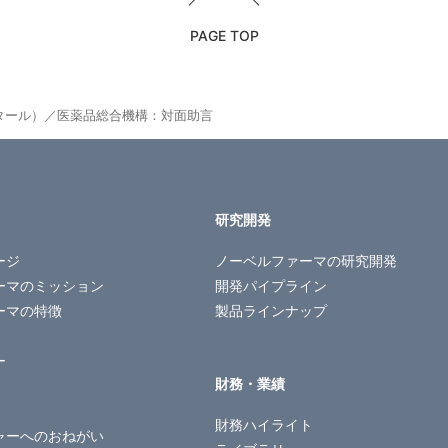
PAGE TOP
ビタール）／医薬品総合機構：対面助言
研究開発
ージ
ノーベルファーマの
研究開発
ーマのミッション
開発パイプライン
ーマの特徴
製品ラインナップ
ー
財務・業績
財務ハイライト
ャーへのおねがい