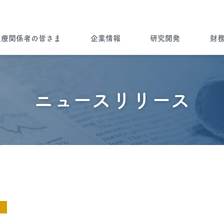
医療関係者の皆さま
企業情報
研究開発
財
企業情報トップ
ノーベルファーマとは
病気を知る
ノーベルファーマの研究開発
財務ハイライト
ブランドストーリー
ニュースリリース
”一灯”トップ
会社情報
Brand Story
製品について
ノーベルファーマの製品をご使用
製品ラインナップ
海外展開
の患者さま・もしくはご家族の皆
さま
Story of Overseas