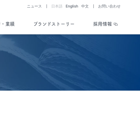
ニュース
日本語
English
中文
お問い合わせ
務・業績
ブランドストーリー
採用情報
助成制度・支援情報を知る
開発パイプライン
ライブラリー
会社と医薬品・
医療機器開発の歴史
Story of History
疾患を考える／
助成制度・支援情報
開発ストーリー
Story of R&D