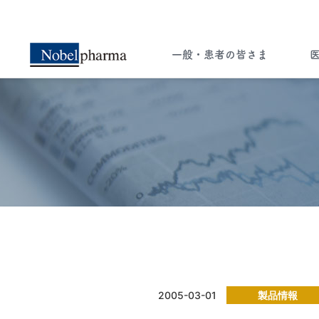
一般・患者の皆さま
一般・患者の皆さま
医療関係者の皆さま
ー知ることは希望への選択肢ー
ペイシェント・セントリシティ（患者さん
中心の医療）実現のため 病気に関する
2005-03-01
製品情報
様々な情報をお届けします