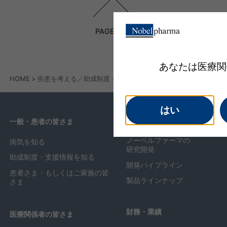
PAGE TOP
あなたは医療関
HOME
疾患を考える／助成制度・支援情報
結節性硬化症
はい
研究開発
一般・患者の皆さま
ノーベルファーマの
病気を知る
研究開発
助成制度・支援情報を知る
開発パイプライン
患者さま・もしくはご家族の皆
製品ラインナップ
さま
財務・業績
医療関係者の皆さま