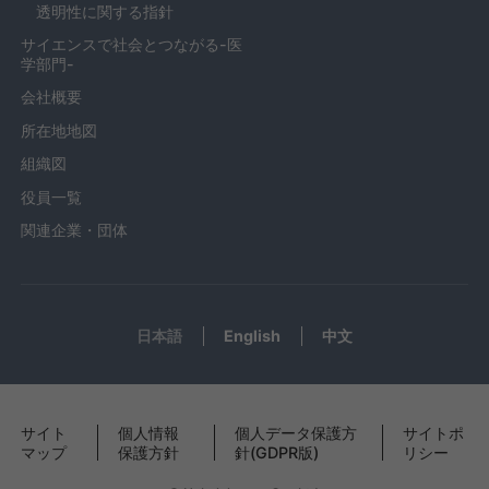
透明性に関する指針
サイエンスで社会とつながる-医
学部門-
会社概要
所在地地図
組織図
役員一覧
関連企業・団体
日本語
English
中文
サイト
個人情報
個人データ保護方
サイトポ
マップ
保護方針
針(GDPR版)
リシー