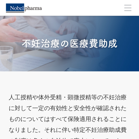
不妊治療の医療費助成
外部のページへ移動します。よろしいですか？
人工授精や体外受精・顕微授精等の不妊治療
に対して一定の有効性と安全性が確認された
キャンセル
OK
ものについてはすべて保険適用されることに
なりました。それに伴い特定不妊治療助成費