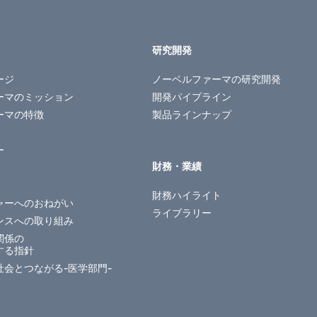
研究開発
ージ
ノーベルファーマの
研究開発
ーマのミッション
開発パイプライン
ーマの特徴
製品ラインナップ
ー
財務・業績
財務ハイライト
ャーへのおねがい
ライブラリー
ンスへの取り組み
関係の
する指針
社会とつながる-医学部門-