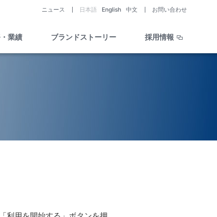
ニュース
日本語
English
中文
お問い合わせ
務・業績
ブランドストーリー
採用情報
助成制度・支援情報を知る
開発パイプライン
ライブラリー
会社と医薬品・
医療機器開発の歴史
Story of History
疾患を考える／
助成制度・支援情報
開発ストーリー
Story of R&D
「利用を開始する」ボタンを押