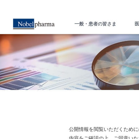
一般・患者の皆さま
一般・患者の皆さま
医療関係者の皆さま
ー知ることは希望への選択肢ー
ペイシェント・セントリシティ（患者さん
中心の医療）実現のため 病気に関する
公開情報を閲覧いただくために
内容をご確認の上、ご同意いた
様々な情報をお届けします