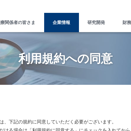
外部のページへ移動します。よろしいですか？
医療関係者の皆さま
企業情報
研究開発
財
キャンセル
OK
企業情報トップ
ノーベルファーマとは
病気を知る
ノーベルファーマの研究開発
財務ハイライト
ブランドストーリー
利用規約への同意
”一灯”トップ
会社情報
Brand Story
製品について
ノーベルファーマの製品をご使用
製品ラインナップ
海外展開
の患者さま・もしくはご家族の皆
さま
Story of Overseas
は、下記の規約に同意していただく必要がございます。
だける場合は「利用規約に同意する」にチェックを入れてから